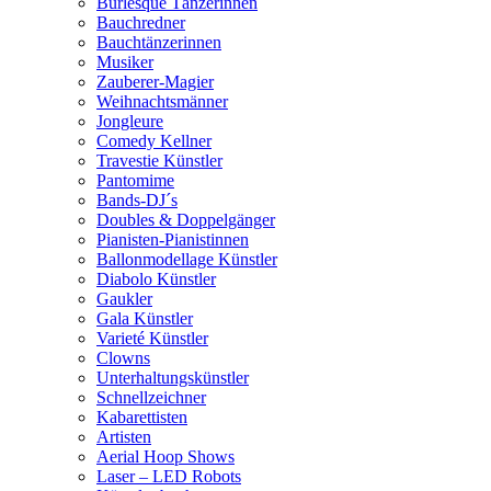
Burlesque Tänzerinnen
Bauchredner
Bauchtänzerinnen
Musiker
Zauberer-Magier
Weihnachtsmänner
Jongleure
Comedy Kellner
Travestie Künstler
Pantomime
Bands-DJ´s
Doubles & Doppelgänger
Pianisten-Pianistinnen
Ballonmodellage Künstler
Diabolo Künstler
Gaukler
Gala Künstler
Varieté Künstler
Clowns
Unterhaltungskünstler
Schnellzeichner
Kabarettisten
Artisten
Aerial Hoop Shows
Laser – LED Robots